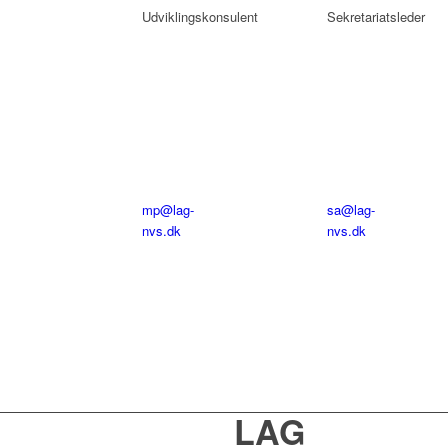
Udviklingskonsulent
Sekretariatsleder
Tlf:
Tlf:
20
20
60
60
77
77
91
90
mp@lag-
sa@lag-
nvs.dk
nvs.dk
Telefontid:
Telefonti
Alle
Alle
hverdage
hverdag
12.00-
11.00-
16.00
15.00
LAG