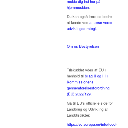
melde dig ind her på
hjemmesiden
.
Du kan også lære os bedre
at kende ved
at læse vores
udviklingsstrategi
.
Om os
Bestyrelsen
Tilskuddet ydes af EU i
henhold til
bilag II og III i
Kommissionens
gennemførelsesforordning
(EU) 2022/129
.
Gå til EU’s officielle side for
Landbrug og Udvikling af
Landdistrikter:
https://ec.europa.eu/info/food-