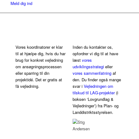
Meld dig ind
Få hjælp i
ansøgningsprocessen
Vores koordinatorer er klar
Inden du kontakter os,
til at hjælpe dig, hvis du har
opfordrer vi dig til at have
brug for konkret vejledning
læst
vores
om ansøgningsprocessen
udviklingsstrategi
eller
eller sparring til din
vores sammenfatning
af
projektidé. Det er gratis at
den. Du finder også mange
få vejledning.
svar i
Vejledningen om
tilskud til LAG-projekter
(i
boksen ‘Lovgrundlag &
Vejledninger’) fra Plan- og
Landdistriktsstyrelsen.
Marina
Stig
Petersen
Anderse