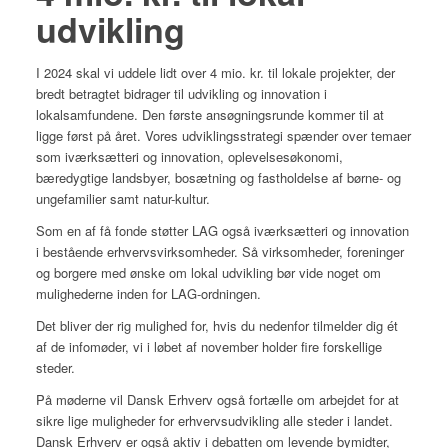
udvikling
I 2024 skal vi uddele lidt over 4 mio. kr. til lokale projekter, der
bredt betragtet bidrager til udvikling og innovation i
lokalsamfundene. Den første ansøgningsrunde kommer til at
ligge først på året. Vores udviklingsstrategi spænder over temaer
som iværksætteri og innovation, oplevelsesøkonomi,
bæredygtige landsbyer, bosætning og fastholdelse af børne- og
ungefamilier samt natur-kultur.
Som en af få fonde støtter LAG også iværksætteri og innovation
i bestående erhvervsvirksomheder. Så virksomheder, foreninger
og borgere med ønske om lokal udvikling bør vide noget om
mulighederne inden for LAG-ordningen.
Det bliver der rig mulighed for, hvis du nedenfor tilmelder dig ét
af de infomøder, vi i løbet af november holder fire forskellige
steder.
På møderne vil Dansk Erhverv også fortælle om arbejdet for at
sikre lige muligheder for erhvervsudvikling alle steder i landet.
Dansk Erhverv er også aktiv i debatten om levende bymidter,