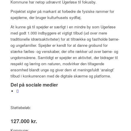
Kommune har netop udnævnt Ugerløse til fokusby.
Projektet sigter på markant at forbedre de fysiske rammer for
spejderne, der bruger kulturhusets sydfløj.
At kunne gå til spejder er særligt i en mindre by som Ugerløse
med godt 1.000 indbyggere et vigtigt tilbud (ud over mere
traditionelle idrætsaktiviteter) for at tiltrække og fastholde børne-
og ungefamilier. Spejder er kendt for at danne grobund for
stærke fælles- og venskaber, der ofte rækker ud over børne- og
ungdomsårene. Samtidigt er spejder en aktivitet, der bidrager til
respekt og læring om naturen, modvirker den tiltagende
ensomhed blandt unge og giver dem et meningsfuldt ‘analogt’
tilbud i konkurrencen med de digitale skærme og platforme.
Del på sociale medier
Støttebeløb:
127.000 kr.
Kommune: