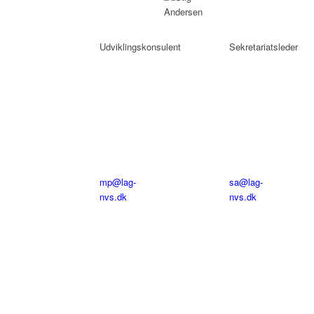
Petersen
Anderse
Udviklingskonsulent
Sekretariatsleder
Tlf:
Tlf:
20
20
60
60
77
77
91
90
mp@lag-
sa@lag-
nvs.dk
nvs.dk
Telefontid:
Telefonti
Alle
Alle
hverdage
hverdag
12.00-
11.00-
16.00
15.00