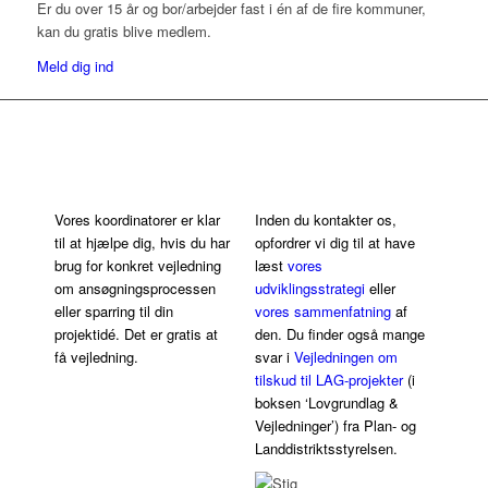
Er du over 15 år og bor/arbejder fast i én af de fire kommuner,
kan du gratis blive medlem.
Meld dig ind
Få hjælp i
ansøgningsprocessen
Vores koordinatorer er klar
Inden du kontakter os,
til at hjælpe dig, hvis du har
opfordrer vi dig til at have
brug for konkret vejledning
læst
vores
om ansøgningsprocessen
udviklingsstrategi
eller
eller sparring til din
vores sammenfatning
af
projektidé. Det er gratis at
den. Du finder også mange
få vejledning.
svar i
Vejledningen om
tilskud til LAG-projekter
(i
boksen ‘Lovgrundlag &
Vejledninger’) fra Plan- og
Landdistriktsstyrelsen.
Marina
Stig