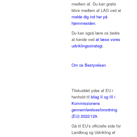
medlem af. Du kan gratis
blive medlem af LAG ved at
melde dig ind her på
hjemmesiden
.
Du kan også lære os bedre
at kende ved
at læse vores
udviklingsstrategi
.
Om os
Bestyrelsen
Tilskuddet ydes af EU i
henhold til
bilag II og III i
Kommissionens
gennemførelsesforordning
(EU) 2022/129
.
Gå til EU’s officielle side for
Landbrug og Udvikling af