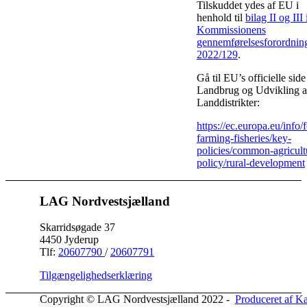
Tilskuddet ydes af EU i
henhold til
bilag II og III 
Kommissionens
gennemførelsesforordnin
2022/129
.
Gå til EU’s officielle side
Landbrug og Udvikling a
Landdistrikter:
https://ec.europa.eu/info/
farming-fisheries/key-
policies/common-agricult
policy/rural-development
LAG Nordvestsjælland
Skarridsøgade 37
4450 Jyderup
Tlf:
20607790
/
20607791
Tilgængelighedserklæring
Copyright © LAG Nordvestsjælland 2022 -
Produceret af K