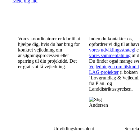
Meld dig ind
Få hjælp i ansøgningsprocessen
Vores koordinatorer er klar til at
Inden du kontakter os,
hjælpe dig, hvis du har brug for
opfordrer vi dig til at hav
konkret vejledning om
vores udviklingsstrategi
e
ansøgningsprocessen eller
vores sammenfatning
af d
sparring til din projektidé. Det
Du finder også mange sva
er gratis at få vejledning.
Vejledningen om tilskud t
LAG-projekter
(i boksen
‘Lovgrundlag & Vejledni
fra Plan- og
Landdistriktsstyrelsen.
Marina
Stig
Petersen
And
Udviklingskonsulent
Sekreta