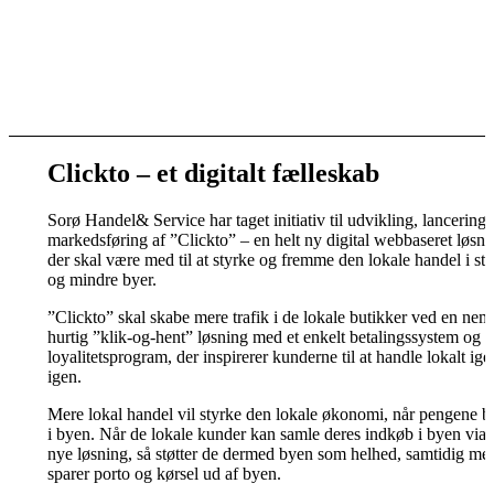
Clickto – et digitalt fælleskab
Sorø Handel& Service har taget initiativ til udvikling, lancering
markedsføring af ”Clickto” – en helt ny digital webbaseret løsni
der skal være med til at styrke og fremme den lokale handel i stø
og mindre byer.
”Clickto” skal skabe mere trafik i de lokale butikker ved en nem
hurtig ”klik-og-hent” løsning med et enkelt betalingssystem og e
loyalitetsprogram, der inspirerer kunderne til at handle lokalt ig
igen.
Mere lokal handel vil styrke den lokale økonomi, når pengene bl
i byen. Når de lokale kunder kan samle deres indkøb i byen via
nye løsning, så støtter de dermed byen som helhed, samtidig me
sparer porto og kørsel ud af byen.