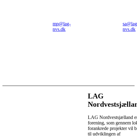
Tlf: 20
Tlf:
60 77 91
60 7
mp@lag-
sa@lag
nvs.dk
nvs.dk
Telefontid:
Tele
Alle
Alle
hverdage
hve
12.00-
11.0
16.00
15.0
LAG
Nordvestsjælla
LAG Nordvestsjælland e
forening, som gennem lok
forankrede projekter vil 
til udviklingen af