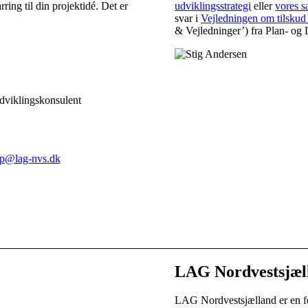
ing til din projektidé. Det er
udviklingsstrategi
eller
vores 
svar i
Vejledningen om tilskud
& Vejledninger’) fra Plan- og L
arina Petersen
dviklingskonsulent
lf: 20 60 77 91
p@lag-nvs.dk
elefontid:
lle hverdage
2.00-16.00
LAG Nordvestsjæl
LAG Nordvestsjælland er en f