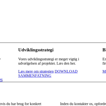
Udviklingsstrategi
B
v
Vores udviklingsstrategi er meget vigtig i
Er
udvælgelsen af projekter. Læs den her.
fi
Læs mere om strategien
DOWNLOAD
Me
SAMMENFATNING
26
ssen
 hvis du har brug for konkret
Inden du kontakter os, opfordre