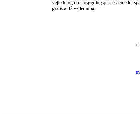
vejledning om ansøgningsprocessen eller sparr
gratis at få vejledning.
M
U
T
m
T
A
1