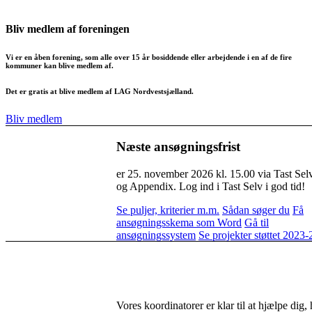
Bliv medlem af foreningen
Vi er en åben forening, som alle over 15 år bosiddende eller arbejdende i en af de fire
kommuner kan blive medlem af.
Det er gratis at blive medlem af LAG Nordvestsjælland.
Bliv medlem
Næste ansøgningsfrist
er 25. november 2026 kl. 15.00 via Tast Sel
og Appendix. Log ind i Tast Selv i god tid!
Se puljer, kriterier m.m.
Sådan søger du
Få
ansøgningsskema som Word
Gå til
ansøgningssystem
Se projekter støttet 2023-
Få hjælp i ansøgningsproce
Vores koordinatorer er klar til at hjælpe dig,