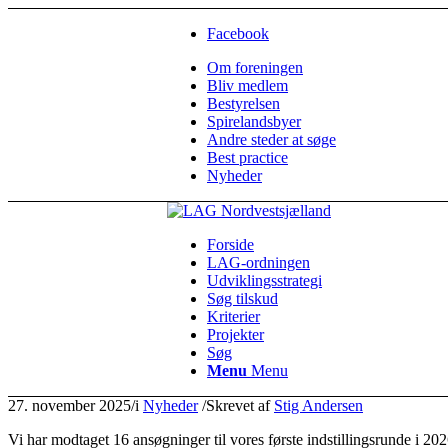
Facebook
Om foreningen
Bliv medlem
Bestyrelsen
Spirelandsbyer
Andre steder at søge
Best practice
Nyheder
Forside
LAG-ordningen
Udviklingsstrategi
Søg tilskud
Kriterier
Projekter
Søg
Menu
Menu
27. november 2025
/
i
Nyheder
/
Skrevet af
Stig Andersen
Vi har modtaget 16 ansøgninger til vores første indstillingsrunde i 202