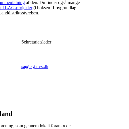
sammenfatning
af den. Du finder også mange
 til LAG-projekter
(i boksen ‘Lovgrundlag
anddistriktsstyrelsen.
Stig Andersen
Sekretariatsleder
Tlf: 20 60 77 90
sa@lag-nvs.dk
Telefontid:
Alle hverdage
11.00-15.00
land
orening, som gennem lokalt forankrede