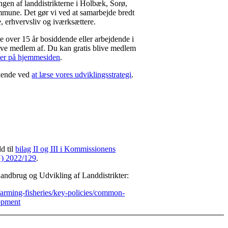
lingen af landdistrikterne i Holbæk, Sorø,
une. Det gør vi ved at samarbejde bredt
, erhvervsliv og iværksættere.
le over 15 år bosiddende eller arbejdende i
ive medlem af. Du kan gratis blive medlem
her på hjemmesiden
.
 kende ved
at læse vores udviklingsstrategi
.
d til
bilag II og III i Kommissionens
U) 2022/129
.
 Landbrug og Udvikling af Landdistrikter:
-farming-fisheries/key-policies/common-
lopment