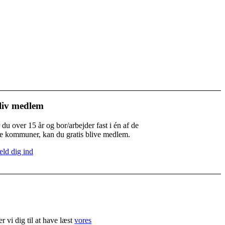
liv medlem
 du over 15 år og bor/arbejder fast i én af de
re kommuner, kan du gratis blive medlem.
ld dig ind
r vi dig til at have læst
vores