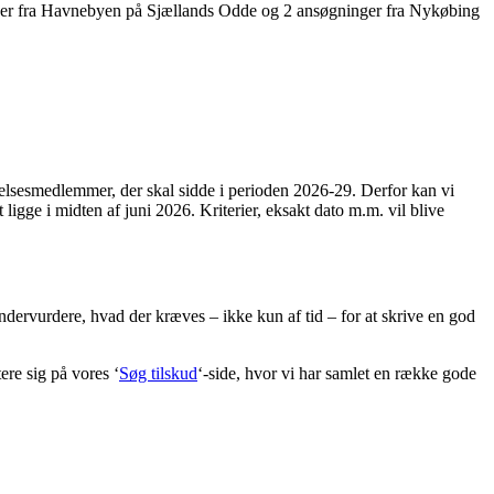
ninger fra Havnebyen på Sjællands Odde og 2 ansøgninger fra Nykøbing
sesmedlemmer, der skal sidde i perioden 2026-29. Derfor kan vi
igge i midten af juni 2026. Kriterier, eksakt dato m.m. vil blive
dervurdere, hvad der kræves – ikke kun af tid – for at skrive en god
tere sig på vores ‘
Søg tilskud
‘-side, hvor vi har samlet en række gode