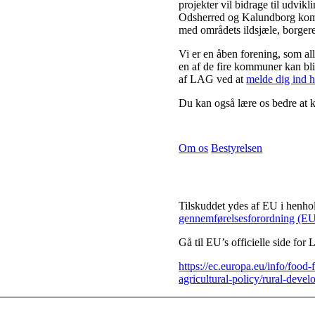
projekter vil bidrage til udvik
Odsherred og Kalundborg komm
med områdets ildsjæle, borgere
Vi er en åben forening, som al
en af de fire kommuner kan bl
af LAG ved at
melde dig ind 
Du kan også lære os bedre at
Om os
Bestyrelsen
Tilskuddet ydes af EU i henhol
gennemførelsesforordning (E
Gå til EU’s officielle side for
https://ec.europa.eu/info/food
agricultural-policy/rural-deve