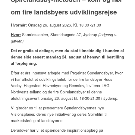
om fire landsbyers udviklingsrejse
Hvornår:
Onsdag 26. august 2026, Kl. 18.30 -21.30
Hvor:
Skarridsøsalen, Skarridsøgade 37, Jyderup
(indgang v.
gavlen)
Det er gratis at deltage, men du skal tilmelde dig i bunden af
denne side senest mandag 24. august af hensyn til bestilling
af forplejning.
Efter et års intensivt arbejde med Projektet Spirelandsbyer, hvor
vi har afholdt et udviklingsforløb for de fire landsbyer Ruds
Vedby, Hagested, Havnebyen og Reerslev, inviterer LAG
Nordvestsjælland og de fire Spirelandsbyer til denne
afslutningsevent onsdag 26. august kl. 18-30-21.30 i Jyderup.
Vi glæder os til at præsentere Spirelandsbyernes nye
Visionsplaner, deres nye initiativer og deres Spirefilm til
markedsføring af landsbyerne.
Derudover har vi et spændende inspirationsoplæg på