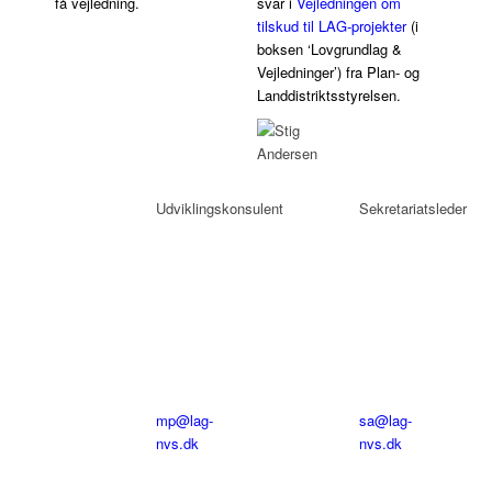
få vejledning.
svar i
Vejledningen om
tilskud til LAG-projekter
(i
boksen ‘Lovgrundlag &
Vejledninger’) fra Plan- og
Landdistriktsstyrelsen.
Marina
Stig
Petersen
Anderse
Udviklingskonsulent
Sekretariatsleder
Tlf:
Tlf:
20
20
60
60
77
77
91
90
mp@lag-
sa@lag-
nvs.dk
nvs.dk
Telefontid:
Telefonti