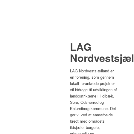
Alle
Alle
hverdage
hverdag
12.00-
11.00-
16.00
15.00
LAG
Nordvestsjæl
LAG Nordvestsjælland er
en forening, som gennem
lokalt forankrede projekter
vil bidrage til udviklingen af
landdistrikterne i Holbæk,
Sorø, Odsherred og
Kalundborg kommune. Det
gør vi ved at samarbejde
bredt med områdets
ildsjæle, borgere,
erhvervsliv og