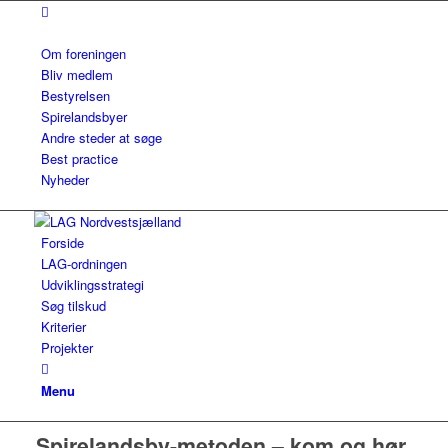
Om foreningen
Bliv medlem
Bestyrelsen
Spirelandsbyer
Andre steder at søge
Best practice
Nyheder
Forside
LAG-ordningen
Udviklingsstrategi
Søg tilskud
Kriterier
Projekter
Menu
Spirelandsby-metoden – kom og hør