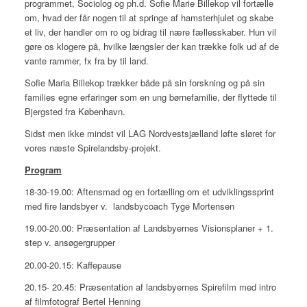
programmet, Sociolog og ph.d. Sofie Marie Billekop vil fortælle
om, hvad der får nogen til at springe af hamsterhjulet og skabe
et liv, der handler om ro og bidrag til nære fællesskaber. Hun vil
gøre os klogere på, hvilke længsler der kan trække folk ud af de
vante rammer, fx fra by til land.
Sofie Maria Billekop trækker både på sin forskning og på sin
families egne erfaringer som en ung børnefamilie, der flyttede til
Bjergsted fra København.
Sidst men ikke mindst vil LAG Nordvestsjælland løfte sløret for
vores næste Spirelandsby-projekt.
Program
18-30-19.00: Aftensmad og en fortælling om et udviklingssprint
med fire landsbyer v. landsbycoach Tyge Mortensen
19.00-20.00: Præsentation af Landsbyernes Visionsplaner + 1.
step v. ansøgergrupper
20.00-20.15: Kaffepause
20.15- 20.45: Præsentation af landsbyernes Spirefilm med intro
af filmfotograf Bertel Henning