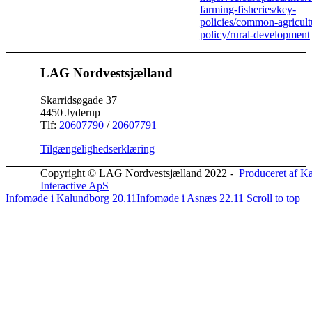
farming-fisheries/key-
policies/common-agricult
policy/rural-development
LAG Nordvestsjælland
Skarridsøgade 37
4450 Jyderup
Tlf:
20607790
/
20607791
Tilgængelighedserklæring
Copyright © LAG Nordvestsjælland 2022 -
Produceret af K
Interactive ApS
Infomøde i Kalundborg 20.11
Infomøde i Asnæs 22.11
Scroll to top