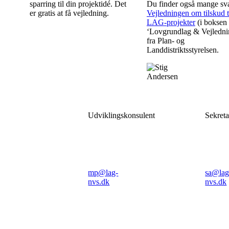
sparring til din projektidé. Det
Du finder også mange sva
er gratis at få vejledning.
Vejledningen om tilskud t
LAG-projekter
(i boksen
‘Lovgrundlag & Vejledni
fra Plan- og
Landdistriktsstyrelsen.
Marina
Stig
Petersen
And
Udviklingskonsulent
Sekreta
Tlf: 20
Tlf:
60 77 91
60 7
mp@lag-
sa@lag
nvs.dk
nvs.dk
Telefontid:
Tele
Alle
Alle