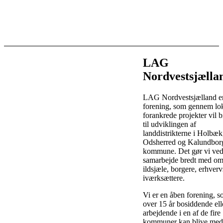
hverdage
hve
12.00-
11.0
16.00
15.0
LAG
Nordvestsjælla
LAG Nordvestsjælland e
forening, som gennem lok
forankrede projekter vil 
til udviklingen af
landdistrikterne i Holbæk
Odsherred og Kalundbor
kommune. Det gør vi ved
samarbejde bredt med om
ildsjæle, borgere, erhverv
iværksættere.
Vi er en åben forening, s
over 15 år bosiddende ell
arbejdende i en af de fire
kommuner kan blive me