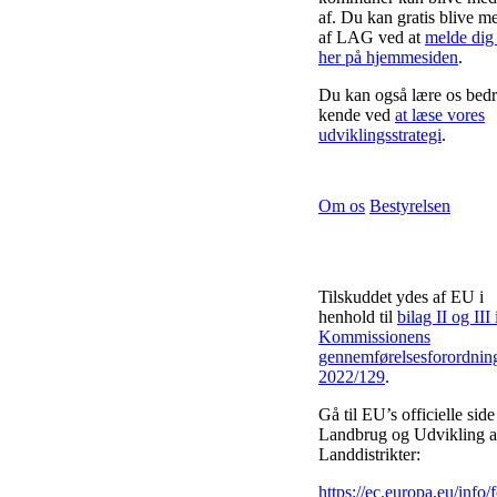
af. Du kan gratis blive 
af LAG ved at
melde dig
her på hjemmesiden
.
Du kan også lære os bedr
kende ved
at læse vores
udviklingsstrategi
.
Om os
Bestyrelsen
Tilskuddet ydes af EU i
henhold til
bilag II og III 
Kommissionens
gennemførelsesforordnin
2022/129
.
Gå til EU’s officielle side
Landbrug og Udvikling a
Landdistrikter:
https://ec.europa.eu/info/