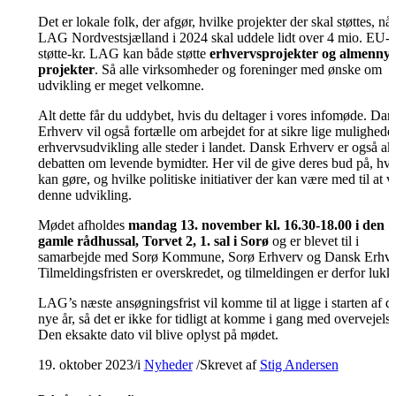
Det er lokale folk, der afgør, hvilke projekter der skal støttes, når
LAG Nordvestsjælland i 2024 skal uddele lidt over 4 mio. EU-
støtte-kr. LAG kan både støtte
erhvervsprojekter og almennyt
projekter
. Så alle virksomheder og foreninger med ønske om
udvikling er meget velkomne.
Alt dette får du uddybet, hvis du deltager i vores infomøde. Dan
Erhverv vil også fortælle om arbejdet for at sikre lige muligheder
erhvervsudvikling alle steder i landet. Dansk Erhverv er også akt
debatten om levende bymidter. Her vil de give deres bud på, hva
kan gøre, og hvilke politiske initiativer der kan være med til at 
denne udvikling.
Mødet afholdes
mandag 13. november kl. 16.30-18.00 i den
gamle rådhussal, Torvet 2, 1. sal i Sorø
og er blevet til i
samarbejde med Sorø Kommune, Sorø Erhverv og Dansk Erhve
Tilmeldingsfristen er overskredet, og tilmeldingen er derfor lukke
LAG’s næste ansøgningsfrist vil komme til at ligge i starten af d
nye år, så det er ikke for tidligt at komme i gang med overvejelse
Den eksakte dato vil blive oplyst på mødet.
19. oktober 2023
/
i
Nyheder
/
Skrevet af
Stig Andersen