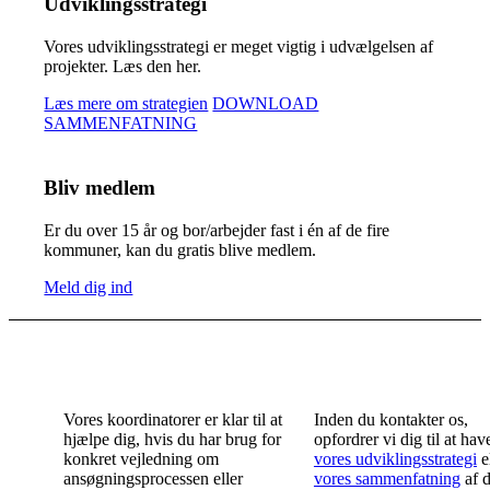
Udviklingsstrategi
Vores udviklingsstrategi er meget vigtig i udvælgelsen af
projekter. Læs den her.
Læs mere om strategien
DOWNLOAD
SAMMENFATNING
Bliv medlem
Er du over 15 år og bor/arbejder fast i én af de fire
kommuner, kan du gratis blive medlem.
Meld dig ind
Få hjælp i ansøgningsprocessen
Vores koordinatorer er klar til at
Inden du kontakter os,
hjælpe dig, hvis du har brug for
opfordrer vi dig til at hav
konkret vejledning om
vores udviklingsstrategi
e
ansøgningsprocessen eller
vores sammenfatning
af d