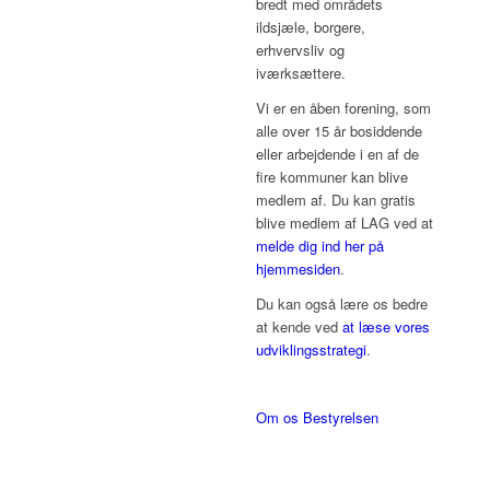
bredt med områdets
ildsjæle, borgere,
erhvervsliv og
iværksættere.
Vi er en åben forening, som
alle over 15 år bosiddende
eller arbejdende i en af de
fire kommuner kan blive
medlem af. Du kan gratis
blive medlem af LAG ved at
melde dig ind her på
hjemmesiden
.
Du kan også lære os bedre
at kende ved
at læse vores
udviklingsstrategi
.
Om os
Bestyrelsen