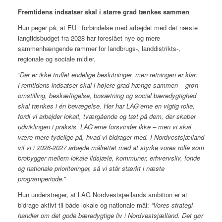
Fremtidens indsatser skal i større grad tænkes sammen
Hun peger på, at EU i forbindelse med arbejdet med det næste
langtidsbudget fra 2028 har foreslået nye og mere
sammenhængende rammer for landbrugs‑, landdistrikts‑,
regionale og sociale midler.
“Der er ikke truffet endelige beslutninger, men retningen er klar:
Fremtidens indsatser skal i højere grad hænge sammen – grøn
omstilling, beskæftigelse, bosætning og social bæredygtighed
skal tænkes i én bevægelse. Her har LAG’erne en vigtig rolle,
fordi vi arbejder lokalt, tværgående og tæt på dem, der skaber
udviklingen i praksis. LAG’erne forsvinder ikke – men vi skal
være mere tydelige på, hvad vi bidrager med. I Nordvestsjælland
vil vi i 2026‑2027 arbejde målrettet med at styrke vores rolle som
brobygger mellem lokale ildsjæle, kommuner, erhvervsliv, fonde
og nationale prioriteringer, så vi står stærkt i næste
programperiode.”
Hun understreger, at LAG Nordvestsjællands ambition er at
bidrage aktivt til både lokale og nationale mål:
“Vores strategi
handler om det gode bæredygtige liv i Nordvestsjælland. Det gør