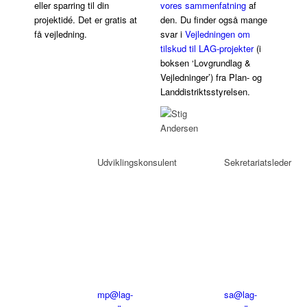
eller sparring til din
vores sammenfatning
af
projektidé. Det er gratis at
den. Du finder også mange
få vejledning.
svar i
Vejledningen om
tilskud til LAG-projekter
(i
boksen ‘Lovgrundlag &
Vejledninger’) fra Plan- og
Landdistriktsstyrelsen.
Marina
Stig
Petersen
Anderse
Udviklingskonsulent
Sekretariatsleder
Tlf:
Tlf:
20
20
60
60
77
77
91
90
mp@lag-
sa@lag-