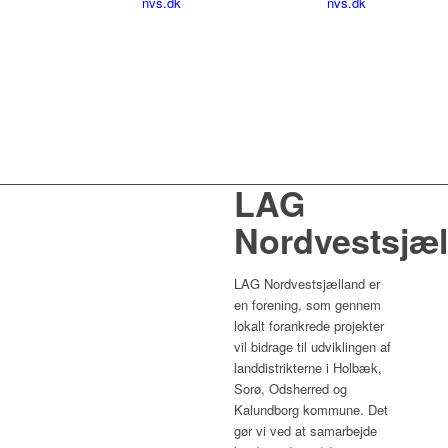
nvs.dk
nvs.dk
Telefontid:
Telefonti
Alle
Alle
hverdage
hverdag
12.00-
11.00-
16.00
15.00
LAG
Nordvestsjæl
LAG Nordvestsjælland er
en forening, som gennem
lokalt forankrede projekter
vil bidrage til udviklingen af
landdistrikterne i Holbæk,
Sorø, Odsherred og
Kalundborg kommune. Det
gør vi ved at samarbejde