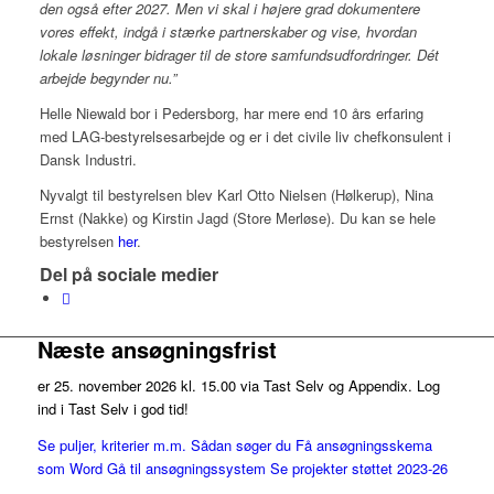
den også efter 2027. Men vi skal i højere grad dokumentere
vores effekt, indgå i stærke partnerskaber og vise, hvordan
lokale løsninger bidrager til de store samfundsudfordringer. Dét
arbejde begynder nu.”
Helle Niewald bor i Pedersborg, har mere end 10 års erfaring
med LAG-bestyrelsesarbejde og er i det civile liv chefkonsulent i
Dansk Industri.
Nyvalgt til bestyrelsen blev Karl Otto Nielsen (Hølkerup), Nina
Ernst (Nakke) og Kirstin Jagd (Store Merløse). Du kan se hele
bestyrelsen
her
.
Del på sociale medier
Næste ansøgningsfrist
er 25. november 2026 kl. 15.00 via Tast Selv og Appendix. Log
ind i Tast Selv i god tid!
Se puljer, kriterier m.m.
Sådan søger du
Få ansøgningsskema
som Word
Gå til ansøgningssystem
Se projekter støttet 2023-26