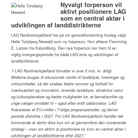
Nyvalgt forperson vil
aktivt positionere LAG
som en central aktør i
udviklingen af landdistrikterne
LAG Nordvestsjælland har på sin generalforsamling tirsdag valgt
Helle Torsbjerg Niewald som ny forperson. Hun afløser Flemming
E. Larsen fra Kalundborg. Den nye forperson ser frem til en
vigtig overgangsperiode for både LAG’erne og udviklingen af
landdistrikterne:
”I LAG Nordvestsjælland forvalter vi over 5 mio. kr. årligt.
Midlerne bruges til økonomisk støtte til landsbyer, foreninger og
virksomheder, så der skabes bedre rammer og forhold for
iværksætteri og innovation, levende landsbyer, attraktive natur-
og kulturoplevelser og bedre muligheder for, at børnefamilier og
unge vælger området til – også efter endt uddannelse. LAG
finansieres af EU-midler i 7-årige programperioder, og denne
periode afsluttes i 2027. For LAG Nordvestsjælland handler det
kommende år derfor ikke kun om at gennemføre den nuværende
strategi – men om aktivt at positionere os som en central aktør i
udviklingen af landdistrikterne efter 2027.”