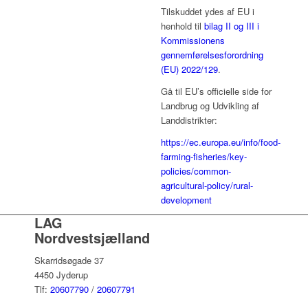
Tilskuddet ydes af EU i
henhold til
bilag II og III i
Kommissionens
gennemførelsesforordning
(EU) 2022/129
.
Gå til EU’s officielle side for
Landbrug og Udvikling af
Landdistrikter:
https://ec.europa.eu/info/food-
farming-fisheries/key-
policies/common-
agricultural-policy/rural-
development
LAG
Nordvestsjælland
Skarridsøgade 37
4450 Jyderup
Tlf:
20607790
/
20607791